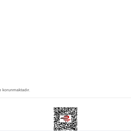
Gizlilik ve Güvenlik
m Formu
İptal İade Koşullari
Kişisel Veriler Politikası
ile korunmaktadır.