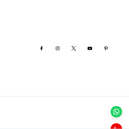
0 (538) 472 93 93
yoremantakya@gmail.com
İletişim Bilgilerimiz