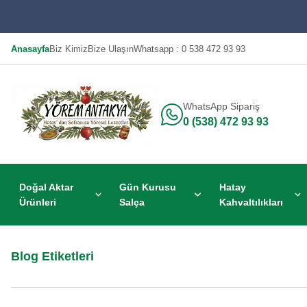
Anasayfa
Biz Kimiz
Bize Ulaşın
Whatsapp : 0 538 472 93 93
WhatsApp Sipariş
0 (538) 472 93 93
Doğal Aktar
Gün Kurusu
Hatay
Ürünleri
Salça
Kahvaltılıkları
Blog Etiketleri