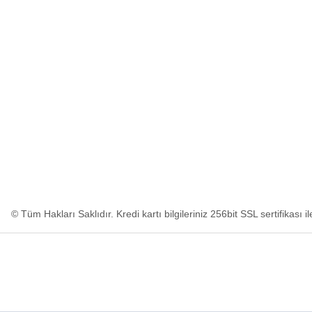
Üye Girişi
İletişim Formu
Şifremi Unuttum
Havale Bildiri
Kargo Takibi
© Tüm Hakları Saklıdır. Kredi kartı bilgileriniz 256bit SSL sertifikası 