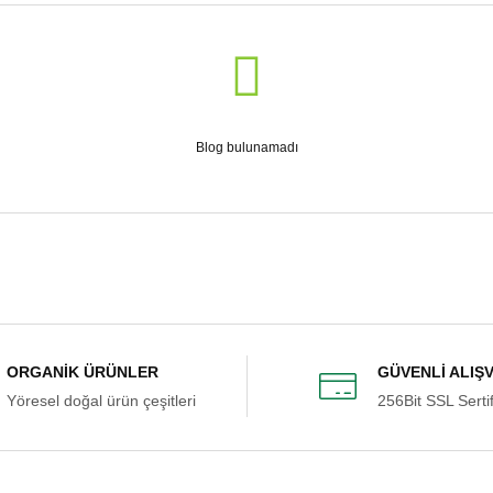
Blog bulunamadı
ORGANİK ÜRÜNLER
GÜVENLİ ALIŞ
Yöresel doğal ürün çeşitleri
256Bit SSL Sertif