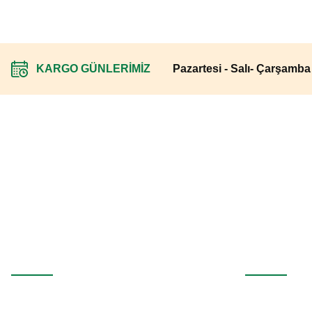
KARGO GÜNLERİMİZ
Pazartesi - Salı- Çarşamb
İndirim Fırsatlarını Kaçırmayın
E-Mail adresinizi haber listemize kaydedin, bizi takip etmeye başlayı
Üyelik
Kurumsal
Yeni Üyelik
İletişim