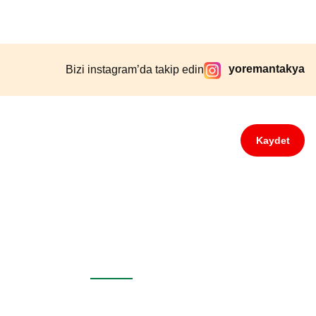
yoremantakya
Bizi instagram’da takip edin
Kaydet
Bize Ulaşın
0538 472 93 93