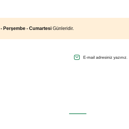
a - Perşembe - Cumartesi
Günleridir.
n.
Alışveriş
Mesafeli Satış Sözleşmesi