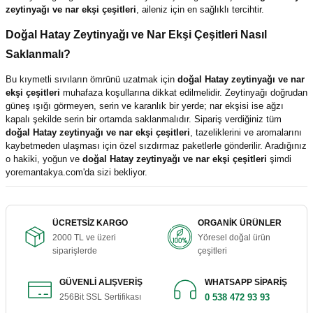
zeytinyağı ve nar ekşi çeşitleri
, aileniz için en sağlıklı tercihtir.
Doğal Hatay Zeytinyağı ve Nar Ekşi Çeşitleri Nasıl
Saklanmalı?
Bu kıymetli sıvıların ömrünü uzatmak için
doğal Hatay zeytinyağı ve nar
ekşi çeşitleri
muhafaza koşullarına dikkat edilmelidir. Zeytinyağı doğrudan
güneş ışığı görmeyen, serin ve karanlık bir yerde; nar ekşisi ise ağzı
kapalı şekilde serin bir ortamda saklanmalıdır. Sipariş verdiğiniz tüm
doğal Hatay zeytinyağı ve nar ekşi çeşitleri
, tazeliklerini ve aromalarını
kaybetmeden ulaşması için özel sızdırmaz paketlerle gönderilir. Aradığınız
o hakiki, yoğun ve
doğal Hatay zeytinyağı ve nar ekşi çeşitleri
şimdi
yoremantakya.com'da sizi bekliyor.
ÜCRETSİZ KARGO
ORGANİK ÜRÜNLER
2000 TL ve üzeri
Yöresel doğal ürün
siparişlerde
çeşitleri
GÜVENLİ ALIŞVERİŞ
WHATSAPP SİPARİŞ
256Bit SSL Sertifikası
0 538 472 93 93