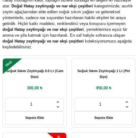
Hatay mutfağının kalbi, toprağın bizlere sunduğu en değerli iki hazineyle
atar.
Doğal Hatay zeytinyağı ve nar ekşi çeşitleri
kategorimizde; asırlık
zeytin ağaçlarından elde edilen soğuk sıkım yağları ve geleneksel
yöntemlerle, sadece nar suyundan hazırlanan hakiki ekşileri bir araya
getirdik. Hiçbir katkı maddesi, renklendirici veya koruyucu içermeyen
doğal Hatay zeytinyağı ve nar ekşi çeşitleri
, yemeklerinize eşsiz bir
aroma ve şifa katmak için hazırlandı. En saf haliyle sofranıza ulaşan
doğal Hatay zeytinyağı ve nar ekşi çeşitleri
koleksiyonumuzu aşağıda
keşfedebilirsiniz.
Yeni
Soğuk Sıkım Zeytinyağı 0.5 Lt (Cam
Soğuk Sıkım Zeytinyağı 1 Lt (Pet
Şişe)
Şişe)
300,00 ₺
450,00 ₺
Sepete Ekle
Sepete Ekle