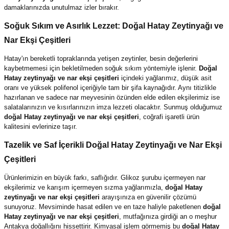
damaklarınızda unutulmaz izler bırakır.
Soğuk Sıkım ve Asırlık Lezzet: Doğal Hatay Zeytinyağı ve
Nar Ekşi Çeşitleri
Hatay'ın bereketli topraklarında yetişen zeytinler, besin değerlerini
kaybetmemesi için bekletilmeden soğuk sıkım yöntemiyle işlenir.
Doğal
Hatay zeytinyağı ve nar ekşi çeşitleri
içindeki yağlarımız, düşük asit
oranı ve yüksek polifenol içeriğiyle tam bir şifa kaynağıdır. Aynı titizlikle
hazırlanan ve sadece nar meyvesinin özünden elde edilen ekşilerimiz ise
salatalarınızın ve kısırlarınızın imza lezzeti olacaktır. Sunmuş olduğumuz
doğal Hatay zeytinyağı ve nar ekşi çeşitleri
, coğrafi işaretli ürün
kalitesini evlerinize taşır.
Tazelik ve Saf İçerikli Doğal Hatay Zeytinyağı ve Nar Ekşi
Çeşitleri
Ürünlerimizin en büyük farkı, saflığıdır. Glikoz şurubu içermeyen nar
ekşilerimiz ve karışım içermeyen sızma yağlarımızla,
doğal Hatay
zeytinyağı ve nar ekşi çeşitleri
arayışınıza en güvenilir çözümü
sunuyoruz. Mevsiminde hasat edilen ve en taze haliyle paketlenen
doğal
Hatay zeytinyağı ve nar ekşi çeşitleri
, mutfağınıza girdiği an o meşhur
Antakya doğallığını hissettirir. Kimyasal işlem görmemiş bu
doğal Hatay