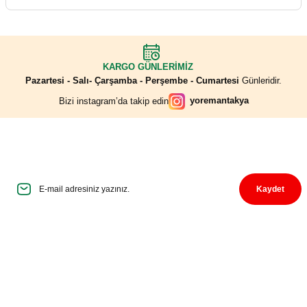
KARGO GÜNLERİMİZ
Pazartesi - Salı- Çarşamba - Perşembe - Cumartesi
Günleridir.
yoremantakya
Bizi instagram’da takip edin
İndirim Fırsatlarını Kaçırmayın
E-Mail adresinizi haber listemize kaydedin, bizi takip etmeye başlayın.
Kaydet
Üyelik