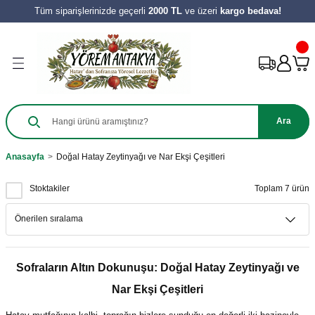
Tüm siparişlerinizde geçerli
2000 TL
ve üzeri
kargo bedava!
Geri Dön
Geri Dön
Geri Dön
Geri Dön
Geri Dön
Geri Dön
Geri Dön
Ürünleri
Salça
ılıkları
e Turşu Çeşitleri
Zeytinyağı ve Nar Ekşi
 Tatlıları
y Ürünleri
harat
 Salçası
al
Sirke
 Kömbesi
Hamur İşleri
Ara
e
tes Salçası
 Tereyağı
 Meyve
zeleri
Anasayfa
Doğal Hatay Zeytinyağı ve Nar Ekşi Çeşitleri
ahve
şık Salça
 Reçelleri
Tatlıları
Stoktakiler
Toplam 7 ürün
ini
Sofraların Altın Dokunuşu: Doğal Hatay Zeytinyağı ve
Nar Ekşi Çeşitleri