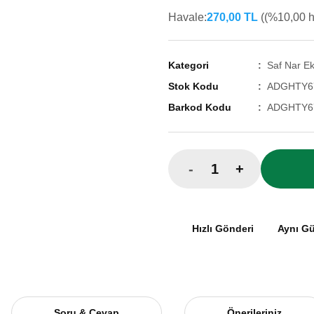
Havale:
270,00 TL
((%10,00 ha
Kategori
Saf Nar Ek
Stok Kodu
ADGHTY6
Barkod Kodu
ADGHTY6
-
+
Hızlı Gönderi
Aynı G
Soru & Cevap
Önerileriniz