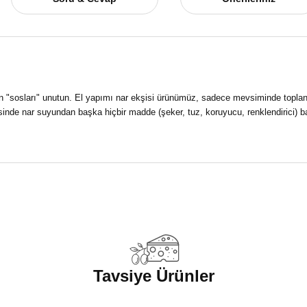
nan "sosları" unutun. El yapımı nar ekşisi ürünümüz, sadece mevsiminde toplan
risinde nar suyundan başka hiçbir madde (şeker, tuz, koruyucu, renklendirici) 
a yetersiz gördüğünüz noktaları öneri formunu kullanarak tarafımıza iletebilirsi
Ürün hakkında henüz soru sorulmamış.
Bu ürüne ilk yorumu siz yapın!
Yorum Yaz
Soru Sor
Tavsiye Ürünler