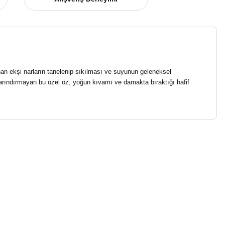
an ekşi narların tanelenip sıkılması ve suyunun geleneksel
barındırmayan bu özel öz, yoğun kıvamı ve damakta bıraktığı hafif
niz.