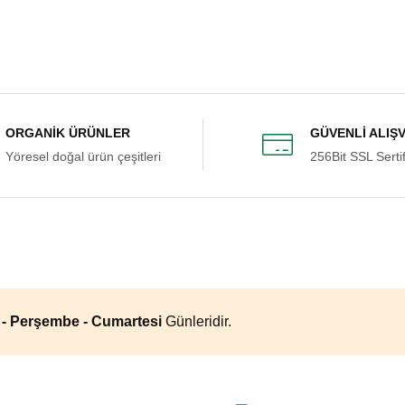
şekkürler
el. Çocuklarım çok sevdi. Tavsiye
ORGANİK ÜRÜNLER
GÜVENLİ ALIŞ
Gönder
Yöresel doğal ürün çeşitleri
256Bit SSL Sertif
tilen süre içinde elime ulaştı.
a - Perşembe - Cumartesi
Günleridir.