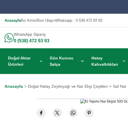
Anasayfa
Biz Kimiz
Bize Ulaşın
Whatsapp : 0 538 472 93 93
WhatsApp Sipariş
0 (538) 472 93 93
Doğal Aktar
Gün Kurusu
Hatay
Ürünleri
Salça
Kahvaltılıkları
Anasayfa
Doğal Hatay Zeytinyağı ve Nar Ekşi Çeşitleri
Saf Nar 