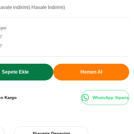
vale indirimi) Havale İndirimi)
şisi
7
7
Sepete Ekle
Hemen Al
ün Kargo
WhatsApp Sipariş
Alışveriş Deneyimi