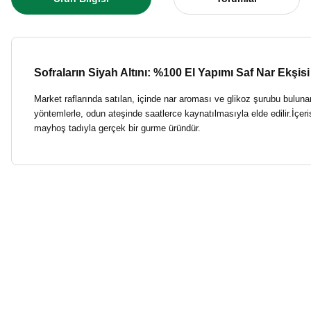
Sofraların Siyah Altını: %100 El Yapımı Saf Nar Ekşisi
Market raflarında satılan, içinde nar aroması ve glikoz şurubu bulu
yöntemlerle, odun ateşinde saatlerce kaynatılmasıyla elde edilir.İçe
mayhoş tadıyla gerçek bir gurme üründür.
Bu ürünün fiyat bilgisi, resim, ürün açıklamalarında ve diğer konulard
harikaydı
Görüş ve önerileriniz için teşekkür ederiz.
EMRE BARDAK | 21/07/2026
Ürün resmi kalitesiz, bozuk veya görüntülenemiyor.
Alışverimiz özenle teslim ediliyor.
Ürün açıklamasında eksik bilgiler bulunuyor.
Ürünler çok temiz ve kaliteli, teşekkürler
Ürün bilgilerinde hatalar bulunuyor.
hülya güneş | 18/05/2026
Ürün fiyatı diğer sitelerden daha pahalı.