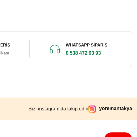
VERİŞ
WHATSAPP SİPARİŞ
ikası
0 538 472 93 93
yoremantakya
Bizi instagram’da takip edin