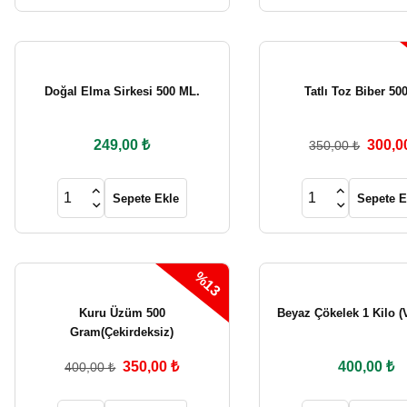
299,00 ₺
350,00 ₺
400,00 ₺
Sepete Ekle
Sepete Ekle
Doğal Elma Sirkesi 500 ML.
Tatlı Toz Biber 500
%13
Yeni
Yeni
249,00 ₺
300,0
350,00 ₺
Sade Lokum 1 Kg.
Chia Tohumu 500 Gr.
Sepete Ekle
Sepete E
220,00 ₺
350,00 ₺
400,00 ₺
Sepete Ekle
Sepete Ekle
%13
Kuru Üzüm 500
Beyaz Çökelek 1 Kilo 
Gram(Çekirdeksiz)
350,00 ₺
400,00 ₺
400,00 ₺