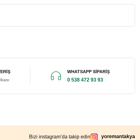
%10
Çıtır Kabak Tatlısı 5 Kg
1.800,00 ₺
2.000,00 ₺
%-56
VERİŞ
WHATSAPP SİPARİŞ
Samandağ Biberi 1 Kg
ikası
0 538 472 93 93
390,00 ₺
250,00 ₺
%11
Çubuk Peynir 1 Kg (Vakumlu)
yoremantakya
Bizi instagram’da takip edin