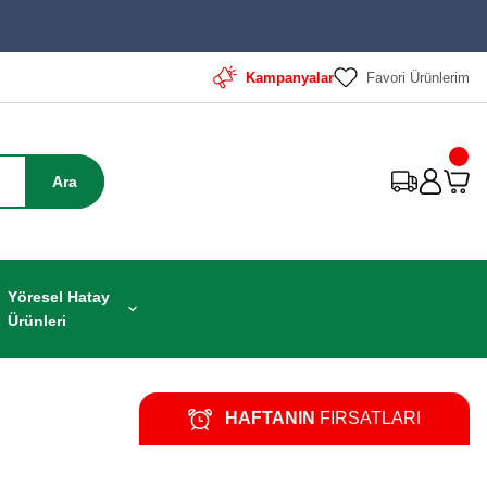
Kampanyalar
Favori Ürünlerim
Ara
Yöresel Hatay
Ürünleri
HAFTANIN
FIRSATLARI
%20
Yeni