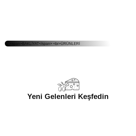
BAKLİYAT
Sepete Ekle
ÜRÜNLERİ
Cevizli Kömbe 1 Kg
Tuzlu Yoğurt 1 Kg (Vakumlu)
Tüm ürünlere git >
noz)
Gün Kurusu ACI Biber Salçası 1 Kg
Çekirdeksiz 
750,00 ₺
340,00 ₺
350,00 ₺
1.200,00
Sepete Ekle
Sepete Ekle
Sepete Ekle
%14
%29
Şişe)
Gün Kurusu ACI Biber Salçası 5 Kg
Katıklı Ekm
Yeni Gelenleri Keşfedin
ZEYTİNYAĞI
1.250,00 ₺
3
1.750,00 ₺
ORGANİK SOĞU
%10
%17
Yeni
Yeni
Sepete Ekle
i 800 Gr.
Toz Zerdeçal 500 Gr.
Soğuk Sıkım Zeyti
Tüm ürünlere git >