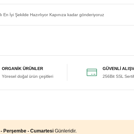
lı En İyi Şekilde Hazırlıyor Kapınıza kadar gönderiyoruz
ORGANİK ÜRÜNLER
GÜVENLİ ALIŞ
Yöresel doğal ürün çeşitleri
256Bit SSL Sertif
a - Perşembe - Cumartesi
Günleridir.