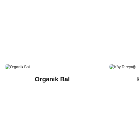
El Yapımı Nar Ekşisi 350 Gr. (Cam Şişe)
Çıtır Kabak Reçel
245,00 ₺
560,00 
Organik Bal
Sepete Ekle
Sepet
Künefe 2 Porsiyon (Pişmiş)
Sele Zeytin 600 Gr.
500,00 ₺
450,00 ₺