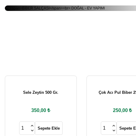
490,00 ₺
450,00
550,00 ₺
500,00 ₺
El Yapımı Nar Ekşisi 700 Gr. (Cam Şişe)
Gün Kurusu Doma
Sepete Ekle
Sepete Ek
490,00 ₺
%20
Yeni
Yeni
Sepete Ekle
Gün Kurusu Karışık ACI Salça 5 Kg.
Samandağ Biberi 50
Tükendi
1.000,00 ₺
125,00 ₺
1.250,00 ₺
Gün Kurusu Tatlı Biber Salçası 2 Kg
Ev Yapımı Acur Tur
Sepete Ekle
Sepete Ek
Sele Zeytin 500 Gr.
Çok Acı Pul Biber 2
700,00 ₺
750,
800,00 ₺
%13
Yeni
Yeni
350,00 ₺
250,00 ₺
Sepete Ekle
Stokta
Doğal Hayıt Sirkesi 500ml.
Kuru Zahter 500 Gr.
Sepete Ekle
Sepete E