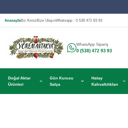
Anasayfa
Biz Kimiz
Bize Ulaşın
Whatsapp : 0 538 472 93 93
WhatsApp Sipariş
0 (538) 472 93 93
Doğal Aktar
Gün Kurusu
Hatay
Ürünleri
Salça
Kahvaltılıkları