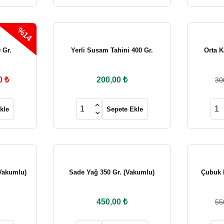
300,00 ₺
240,00 ₺
%14
Sepete Ekle
Sepete Ekle
 Gr.
Yerli Susam Tahini 400 Gr.
Orta 
Tükendi
0 ₺
200,00 ₺
30
Çekirdeksiz Yeşil Zeytin 600 Gr.
kle
Sepete Ekle
250,00 ₺
Stokta Yok
(Vakumlu)
Sade Yağ 350 Gr. (Vakumlu)
Çubuk 
450,00 ₺
55