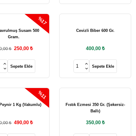
1.010,00 ₺
%13
Yeni
Kuru Zahter 500 Gr.
%17
Sepete Ekle
Kavrulmuş Susam 500
Cevizli Biber 600 Gr.
350,00 ₺
400,00 ₺
Gram.
250,00 ₺
400,00 ₺
0,00 ₺
%14
Sele Zeytin 1 Kg.
Sepete Ekle
Sepete Ekle
600,00 ₺
700,00 ₺
%11
%13
Yeni
Peynir 1 Kg (Vakumlu)
Fıstık Ezmesi 350 Gr. (Şekersiz-
Ballı)
Chia Tohumu 500 Gr.
490,00 ₺
350,00 ₺
0,00 ₺
350,00 ₺
400,00 ₺