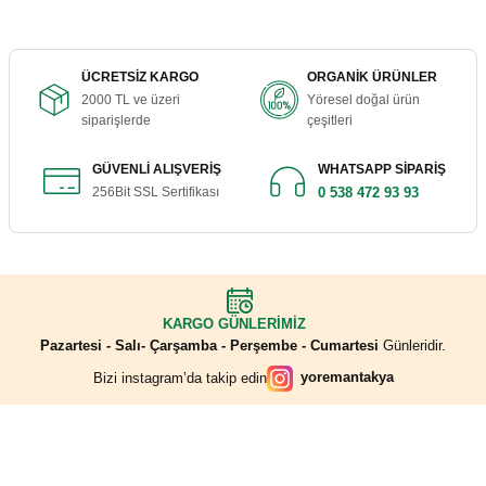
Ürün bilgilerinde hatalar bulunuyor.
Ürünler çok temiz ve kaliteli, teşekkürler
Ürün fiyatı diğer sitelerden daha pahalı.
hülya güneş | 18/05/2026
Zeytinyağlı Zahter 600 Gr.
Bu ürüne benzer farklı alternatifler olmalı.
ÜCRETSİZ KARGO
ORGANİK ÜRÜNLER
2000 TL ve üzeri
Yöresel doğal ürün
Yeni adresim Yörem Antakya. Aldığım iki
600,00 ₺
siparişlerde
çeşitleri
ürünü de çok beğendim. Teşekkürler
S... T... | 02/05/2026
GÜVENLİ ALIŞVERİŞ
WHATSAPP SİPARİŞ
256Bit SSL Sertifikası
0 538 472 93 93
Gönder
Sepete Ekle
Yediğim en güzel Halhalı zeytindi. Tuz
oranı rengi sertliği gayet güzel. Çocuklarım
çok sevdi. Tavsiye ediyorum. Tekrar
sipariş vereceğim.
Zeytinyağlı Sürk 600 Gr
S... T... | 02/05/2026
KARGO GÜNLERİMİZ
Pazartesi - Salı- Çarşamba - Perşembe - Cumartesi
Günleridir.
450,00 ₺
yoremantakya
Bizi instagram’da takip edin
Ürünler eksiksiz olarak, özenli bir şekilde
ambalajlanmış şekilde, belirtilen süre içinde
elime ulaştı.
İndirim Fırsatlarını Kaçırmayın
N... A... | 31/03/2026
Sepete Ekle
E-Mail adresinizi haber listemize kaydedin, bizi takip etmeye başlayın.