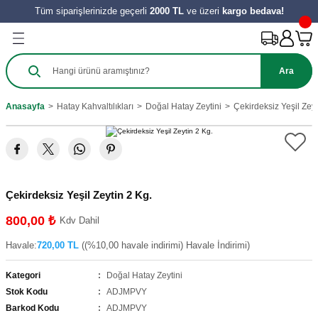
Tüm siparişlerinizde geçerli
2000 TL
ve üzeri
kargo bedava!
Geri Dön
Geri Dön
Geri Dön
Geri Dön
Geri Dön
Geri Dön
Geri Dön
Ürünleri
Salça
ılıkları
e Turşu Çeşitleri
Zeytinyağı ve Nar Ekşi
 Tatlıları
y Ürünleri
Ara
harat
 Salçası
al
Sirke
 Kömbesi
Hamur İşleri
Anasayfa
Hatay Kahvaltılıkları
Doğal Hatay Zeytini
Çekirdeksiz Yeşil Zeyt
e
tes Salçası
 Tereyağı
 Meyve
zeleri
ahve
şık Salça
 Reçelleri
Tatlıları
Çekirdeksiz Yeşil Zeytin 2 Kg.
ini
800,00 ₺
Kdv Dahil
Havale:
720,00 TL
((%10,00 havale indirimi) Havale İndirimi)
Kategori
Doğal Hatay Zeytini
Stok Kodu
ADJMPVY
Barkod Kodu
ADJMPVY