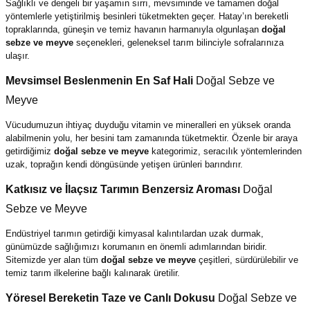
Sağlıklı ve dengeli bir yaşamın sırrı, mevsiminde ve tamamen doğal
yöntemlerle yetiştirilmiş besinleri tüketmekten geçer. Hatay’ın bereketli
topraklarında, güneşin ve temiz havanın harmanıyla olgunlaşan
doğal
sebze ve meyve
seçenekleri, geleneksel tarım bilinciyle sofralarınıza
ulaşır.
Mevsimsel Beslenmenin En Saf Hali
Doğal Sebze ve
Meyve
Vücudumuzun ihtiyaç duyduğu vitamin ve mineralleri en yüksek oranda
alabilmenin yolu, her besini tam zamanında tüketmektir. Özenle bir araya
getirdiğimiz
doğal sebze ve meyve
kategorimiz, seracılık yöntemlerinden
uzak, toprağın kendi döngüsünde yetişen ürünleri barındırır.
Katkısız ve İlaçsız Tarımın Benzersiz Aroması
Doğal
Sebze ve Meyve
Endüstriyel tarımın getirdiği kimyasal kalıntılardan uzak durmak,
günümüzde sağlığımızı korumanın en önemli adımlarından biridir.
Sitemizde yer alan tüm
doğal sebze ve meyve
çeşitleri, sürdürülebilir ve
temiz tarım ilkelerine bağlı kalınarak üretilir.
Yöresel Bereketin Taze ve Canlı Dokusu
Doğal Sebze ve