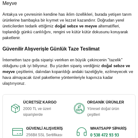
Meyve
Antakya ve çevresinin kendine has iklim özellikleri, burada yetişen tarım
ürünlerine bambaşka bir kıymet ve lezzet kazandırır. Doğrudan yerel
üreticilerden tedarik ettiğimiz
doğal sebze ve meyve
alternatifleri,
toplandığı günkü canlılığını, rengini ve kütür kütür dokusunu koruyarak
paketlenir.
Güvenilir Alışverişle Günlük Taze Teslimat
İnternetten taze gıda siparişi verirken en büyük çekincenin "tazelik"
olduğunu çok iyi biliyoruz. Bu yüzden sipariş verdiğiniz
doğal sebze ve
meyve
çeşitlerini, dalından koparıldığı andaki tazeliğiyle, ezilmeyecek ve
hava almayacak özel paketleme yöntemleriyle kapınıza kadar
ulaştırıyoruz.
ÜCRETSİZ KARGO
ORGANİK ÜRÜNLER
2000 TL ve üzeri
Yöresel doğal ürün
siparişlerde
çeşitleri
GÜVENLİ ALIŞVERİŞ
WHATSAPP SİPARİŞ
256Bit SSL Sertifikası
0 538 472 93 93