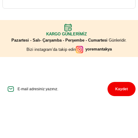
KARGO GÜNLERİMİZ
Pazartesi - Salı- Çarşamba - Perşembe - Cumartesi
Günleridir.
yoremantakya
Bizi instagram’da takip edin
İndirim Fırsatlarını Kaçırmayın
E-Mail adresinizi haber listemize kaydedin, bizi takip etmeye başlayın.
Kaydet
Üyelik