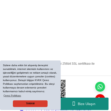
Kurumsal
Alışveriş
Bize Ulaşın
© Tüm Hakları Saklıdır. Kredi kartı bilgileriniz 256bit SSL sertifikası ile
Sizlere daha etkin bir alışveriş deneyimi
korunmaktadır.
sunabilmek, internet sitemizin kullanımını ve
işlevselliğini geliştirmek ve reklam amaçlı olarak,
yasal düzenlemelere uygun çerezler (cookies)
kullanıyoruz. Detaylı bilgiye KVKK Çerez
Politikası sayfamızdan erişebilirsiniz. Bu siteyi
kullanmaya devam ederseniz çerezleri
kullanmamızı kabul etmiş sayılırsınız.
Çerez Politikası
Bize Ulaşın
TAMAM
ideasoft
ile
e-