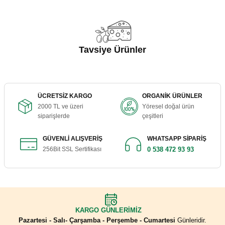
Görüş ve önerileriniz için teşekkür ederiz.
harikaydı
EMRE BARDAK | 21/07/2026
Ürün resmi kalitesiz, bozuk veya görüntülenemiyor.
Ürün açıklamasında eksik bilgiler bulunuyor.
Tavsiye Ürünler
Alışverimiz özenle teslim ediliyor.
Ürün bilgilerinde hatalar bulunuyor.
Ürünler çok temiz ve kaliteli, teşekkürler
Ürün fiyatı diğer sitelerden daha pahalı.
hülya güneş | 18/05/2026
Lavaş Peyniri 500 Gr (Vakumlu)
Bu ürüne benzer farklı alternatifler olmalı.
ÜCRETSİZ KARGO
ORGANİK ÜRÜNLER
2000 TL ve üzeri
Yöresel doğal ürün
Yeni adresim Yörem Antakya. Aldığım iki
275,00 ₺
siparişlerde
çeşitleri
ürünü de çok beğendim. Teşekkürler
S... T... | 02/05/2026
GÜVENLİ ALIŞVERİŞ
WHATSAPP SİPARİŞ
256Bit SSL Sertifikası
0 538 472 93 93
Gönder
Sepete Ekle
Yediğim en güzel Halhalı zeytindi. Tuz
oranı rengi sertliği gayet güzel. Çocuklarım
çok sevdi. Tavsiye ediyorum. Tekrar
sipariş vereceğim.
Çörekotlu Peynir 500 Gr ( Vakumlu )
S... T... | 02/05/2026
KARGO GÜNLERİMİZ
Pazartesi - Salı- Çarşamba - Perşembe - Cumartesi
Günleridir.