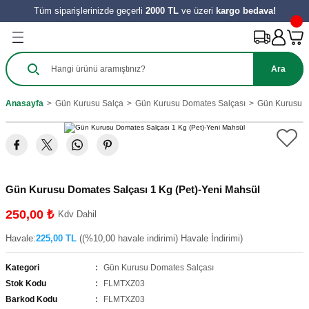
Tüm siparişlerinizde geçerli
2000 TL
ve üzeri
kargo bedava!
Geri Dön
Geri Dön
Geri Dön
Geri Dön
Geri Dön
Geri Dön
Geri Dön
Ürünleri
Salça
ılıkları
e Turşu Çeşitleri
Zeytinyağı ve Nar Ekşi
 Tatlıları
y Ürünleri
Ara
harat
 Salçası
al
Sirke
 Kömbesi
Hamur İşleri
Anasayfa
Gün Kurusu Salça
Gün Kurusu Domates Salçası
Gün Kurusu D
e
tes Salçası
 Tereyağı
 Meyve
zeleri
ahve
şık Salça
 Reçelleri
Tatlıları
Gün Kurusu Domates Salçası 1 Kg (Pet)-Yeni Mahsül
ini
250,00 ₺
Kdv Dahil
Havale:
225,00 TL
((%10,00 havale indirimi) Havale İndirimi)
Kategori
Gün Kurusu Domates Salçası
Stok Kodu
FLMTXZ03
Barkod Kodu
FLMTXZ03