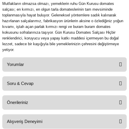
Mutfakların olmazsa olmazı, yemeklerin ruhu Gün Kurusu domates
salçası; en kırmızı, en olgun tarla domateslerinin tam mevsiminde
toplanmasıyla hayat buluyor. Geleneksel yöntemlere sadık kalınarak
hazırlanan salçalarımız, fabrikasyon ürünlerin aksine o özlediğiniz yoğun
kıvamı, iştah açan parlak kırmızı rengi ve buram buram domates
kokusunu sofralarınıza taşıyor. Gün Kurusu Domates Salçası Hiçbir
renklendirici, koruyucu veya yapay katkı maddesi içermeyen bu doğal
lezzet, sadece bir kaşığıyla bile yemeklerinizin çehresini değiştirmeye
yetiyor.
Yorumlar
Soru & Cevap
Bu ürüne ilk yorumu siz yapın!
Önerileriniz
Yorum Yaz
Ürün hakkında henüz soru sorulmamış.
Bu ürünün fiyat bilgisi, resim, ürün açıklamalarında ve diğer konularda
Alışveriş Deneyimi
yetersiz gördüğünüz noktaları öneri formunu kullanarak tarafımıza
Soru Sor
iletebilirsiniz.