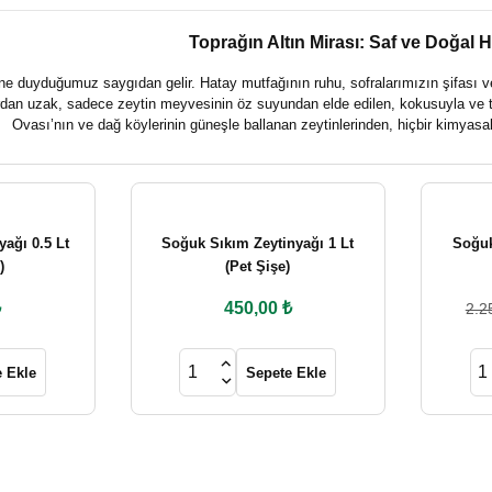
Toprağın Altın Mirası: Saf ve Doğal 
ine duyduğumuz saygıdan gelir. Hatay mutfağının ruhu, sofralarımızın şifası ve 
rdan uzak, sadece zeytin meyvesinin öz suyundan elde edilen, kokusuyla ve ta
Ovası’nın ve dağ köylerinin güneşle ballanan zeytinlerinden, hiçbir kimyas
ağı 0.5 Lt
Soğuk Sıkım Zeytinyağı 1 Lt
Soğuk
)
(Pet Şişe)
₺
450,00 ₺
2.2
 Ekle
Sepete Ekle