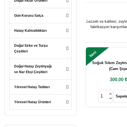
Doğal Aktar Ürünleri
Gün Kurusu Salça
Lezzeti ve kalitesi, zeyt
fabrikasyon karışımla
Hatay Kahvaltılıkları
Doğal Sirke ve Turşu
Çeşitleri
Yeni
Soğuk Sıkım Zeytiny
Doğal Hatay Zeytinyağı
(Cam Şişe
ve Nar Ekşi Çeşitleri
300,00 
Yöresel Hatay Tatlıları
Sepete
Yöresel Hatay Ürünleri