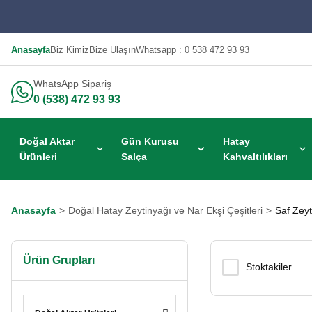
Anasayfa
Biz Kimiz
Bize Ulaşın
Whatsapp : 0 538 472 93 93
WhatsApp Sipariş
0 (538) 472 93 93
Doğal Aktar
Gün Kurusu
Hatay
Ürünleri
Salça
Kahvaltılıkları
Anasayfa
Doğal Hatay Zeytinyağı ve Nar Ekşi Çeşitleri
Saf Zeyt
Ürün Grupları
Stoktakiler