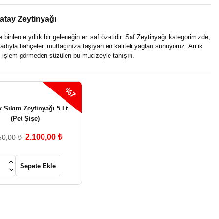
Hatay Zeytinyağı
binlerce yıllık bir geleneğin en saf özetidir. Saf Zeytinyağı kategorimizde;
dıyla bahçeleri mutfağınıza taşıyan en kaliteli yağları sunuyoruz. Amik
al işlem görmeden süzülen bu mucizeyle tanışın.
%7
 Sıkım Zeytinyağı 5 Lt
(Pet Şişe)
2.100,00 ₺
50,00 ₺
Sepete Ekle