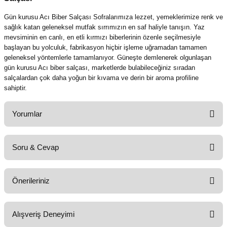
Gün kurusu Acı Biber Salçası Sofralarımıza lezzet,
yemeklerimize renk ve
sağlık katan geleneksel mutfak sırrımızın en saf haliyle tanışın.
Yaz
mevsiminin en canlı,
en etli kırmızı biberlerinin özenle seçilmesiyle
başlayan bu yolculuk,
fabrikasyon hiçbir işleme uğramadan tamamen
geleneksel yöntemlerle tamamlanıyor.
Güneşte demlenerek olgunlaşan
gün kurusu Acı biber salçası
,
marketlerde bulabileceğiniz sıradan
salçalardan çok daha yoğun bir kıvama ve derin bir aroma profiline
sahiptir.
Yorumlar
Soru & Cevap
Bu ürüne ilk yorumu siz yapın!
Önerileriniz
Yorum Yaz
Ürün hakkında henüz soru sorulmamış.
Bu ürünün fiyat bilgisi, resim, ürün açıklamalarında ve diğer konularda
Alışveriş Deneyimi
yetersiz gördüğünüz noktaları öneri formunu kullanarak tarafımıza
Soru Sor
iletebilirsiniz.