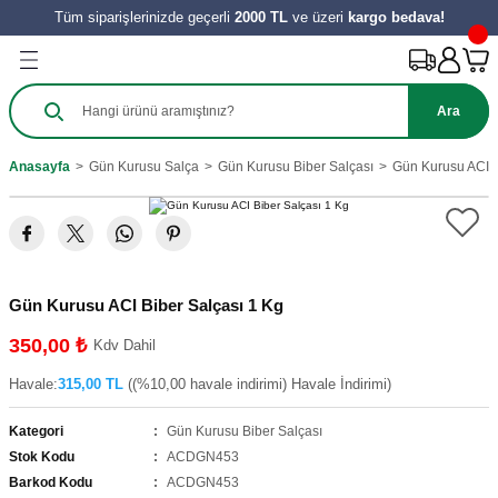
Tüm siparişlerinizde geçerli
2000 TL
ve üzeri
kargo bedava!
Geri Dön
Geri Dön
Geri Dön
Geri Dön
Geri Dön
Geri Dön
Geri Dön
Ürünleri
Salça
ılıkları
e Turşu Çeşitleri
Zeytinyağı ve Nar Ekşi
 Tatlıları
y Ürünleri
Ara
harat
 Salçası
al
Sirke
 Kömbesi
Hamur İşleri
Anasayfa
Gün Kurusu Salça
Gün Kurusu Biber Salçası
Gün Kurusu ACI B
e
tes Salçası
 Tereyağı
 Meyve
zeleri
ahve
şık Salça
 Reçelleri
Tatlıları
Gün Kurusu ACI Biber Salçası 1 Kg
ini
350,00 ₺
Kdv Dahil
Havale:
315,00 TL
((%10,00 havale indirimi) Havale İndirimi)
Kategori
Gün Kurusu Biber Salçası
Stok Kodu
ACDGN453
Barkod Kodu
ACDGN453