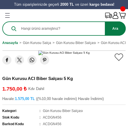
Tüm siparişlerinizde geçerli
2000 TL
ve üzeri
kargo bedava!
Geri Dön
Geri Dön
Geri Dön
Geri Dön
Geri Dön
Geri Dön
Geri Dön
Ürünleri
Salça
ılıkları
e Turşu Çeşitleri
Zeytinyağı ve Nar Ekşi
 Tatlıları
y Ürünleri
Ara
harat
 Salçası
al
Sirke
 Kömbesi
Hamur İşleri
Anasayfa
Gün Kurusu Salça
Gün Kurusu Biber Salçası
Gün Kurusu ACI B
e
tes Salçası
 Tereyağı
 Meyve
zeleri
ahve
şık Salça
 Reçelleri
Tatlıları
Gün Kurusu ACI Biber Salçası 5 Kg
ini
1.750,00 ₺
Kdv Dahil
Havale:
1.575,00 TL
((%10,00 havale indirimi) Havale İndirimi)
Kategori
Gün Kurusu Biber Salçası
Stok Kodu
ACDGN456
Barkod Kodu
ACDGN456