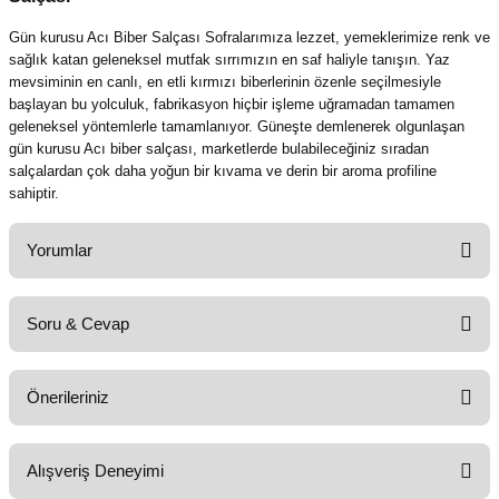
Gün kurusu Acı Biber Salçası Sofralarımıza lezzet,
yemeklerimize renk ve
sağlık katan geleneksel mutfak sırrımızın en saf haliyle tanışın.
Yaz
mevsiminin en canlı,
en etli kırmızı biberlerinin özenle seçilmesiyle
başlayan bu yolculuk,
fabrikasyon hiçbir işleme uğramadan tamamen
geleneksel yöntemlerle tamamlanıyor.
Güneşte demlenerek olgunlaşan
gün kurusu Acı biber salçası
,
marketlerde bulabileceğiniz sıradan
salçalardan çok daha yoğun bir kıvama ve derin bir aroma profiline
sahiptir.
Yorumlar
Soru & Cevap
Bu ürüne ilk yorumu siz yapın!
Önerileriniz
Yorum Yaz
Ürün hakkında henüz soru sorulmamış.
Bu ürünün fiyat bilgisi, resim, ürün açıklamalarında ve diğer konularda
Alışveriş Deneyimi
yetersiz gördüğünüz noktaları öneri formunu kullanarak tarafımıza
Soru Sor
iletebilirsiniz.