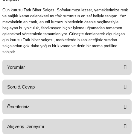
Gün kurusu Tatlı Biber Salçası Sofralarımıza lezzet,
yemeklerimize renk
ve sağlık katan geleneksel mutfak sırrımızın en saf haliyle tanışın.
Yaz
mevsiminin en canlı,
en etli kırmızı biberlerinin özenle seçilmesiyle
başlayan bu yolculuk,
fabrikasyon hiçbir işleme uğramadan tamamen
geleneksel yöntemlerle tamamlanıyor.
Güneşte demlenerek olgunlaşan
gün kurusu Tatlı biber salçası
,
marketlerde bulabileceğiniz sıradan
salçalardan çok daha yoğun bir kıvama ve derin bir aroma profiline
sahiptir.
Yorumlar
Soru & Cevap
Bu ürüne ilk yorumu siz yapın!
Önerileriniz
Yorum Yaz
Ürün hakkında henüz soru sorulmamış.
Bu ürünün fiyat bilgisi, resim, ürün açıklamalarında ve diğer konularda
Alışveriş Deneyimi
yetersiz gördüğünüz noktaları öneri formunu kullanarak tarafımıza
Soru Sor
iletebilirsiniz.