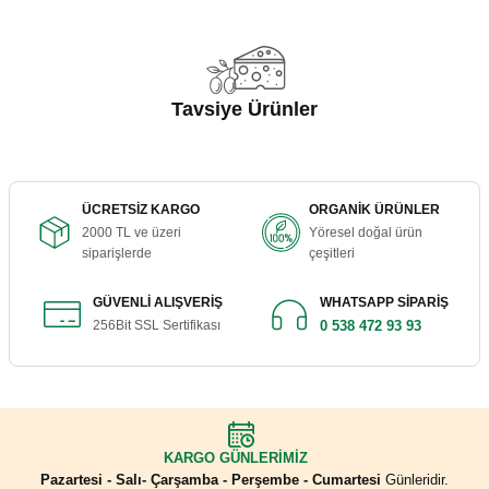
Görüş ve önerileriniz için teşekkür ederiz.
harikaydı
EMRE BARDAK | 21/07/2026
Ürün resmi kalitesiz, bozuk veya görüntülenemiyor.
Ürün açıklamasında eksik bilgiler bulunuyor.
Tavsiye Ürünler
Alışverimiz özenle teslim ediliyor.
Ürün bilgilerinde hatalar bulunuyor.
Ürünler çok temiz ve kaliteli, teşekkürler
Ürün fiyatı diğer sitelerden daha pahalı.
hülya güneş | 18/05/2026
Katıklı Ekmek 5 Adet (Acılı)
Bu ürüne benzer farklı alternatifler olmalı.
ÜCRETSİZ KARGO
ORGANİK ÜRÜNLER
2000 TL ve üzeri
Yöresel doğal ürün
Yeni adresim Yörem Antakya. Aldığım iki
300,00 ₺
siparişlerde
çeşitleri
ürünü de çok beğendim. Teşekkürler
S... T... | 02/05/2026
GÜVENLİ ALIŞVERİŞ
WHATSAPP SİPARİŞ
256Bit SSL Sertifikası
0 538 472 93 93
Gönder
Sepete Ekle
Yediğim en güzel Halhalı zeytindi. Tuz
oranı rengi sertliği gayet güzel. Çocuklarım
çok sevdi. Tavsiye ediyorum. Tekrar
sipariş vereceğim.
Doğal Üzüm Pekmezi 450 Gr.
S... T... | 02/05/2026
KARGO GÜNLERİMİZ
Pazartesi - Salı- Çarşamba - Perşembe - Cumartesi
Günleridir.