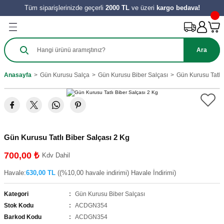
Tüm siparişlerinizde geçerli
2000 TL
ve üzeri
kargo bedava!
Geri Dön
Geri Dön
Geri Dön
Geri Dön
Geri Dön
Geri Dön
Geri Dön
Ürünleri
Salça
ılıkları
e Turşu Çeşitleri
Zeytinyağı ve Nar Ekşi
 Tatlıları
y Ürünleri
Ara
harat
 Salçası
al
Sirke
 Kömbesi
Hamur İşleri
Anasayfa
Gün Kurusu Salça
Gün Kurusu Biber Salçası
Gün Kurusu Tatlı 
e
tes Salçası
 Tereyağı
 Meyve
zeleri
ahve
şık Salça
 Reçelleri
Tatlıları
Gün Kurusu Tatlı Biber Salçası 2 Kg
ini
700,00 ₺
Kdv Dahil
Havale:
630,00 TL
((%10,00 havale indirimi) Havale İndirimi)
Kategori
Gün Kurusu Biber Salçası
Stok Kodu
ACDGN354
Barkod Kodu
ACDGN354