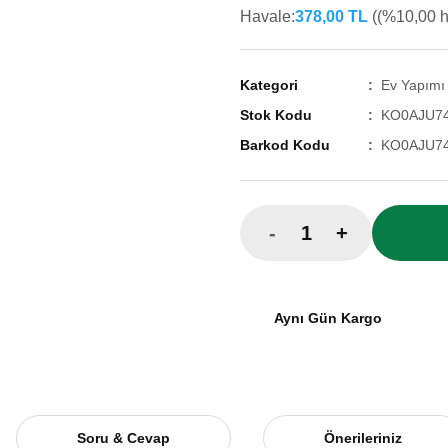
Havale:
378,00 TL
((%10,00 ha
Kategori
Ev Yapımı
Stok Kodu
KO0AJU7
Barkod Kodu
KO0AJU7
-
+
Aynı Gün Kargo
Soru & Cevap
Önerileriniz