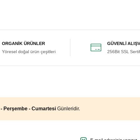
şekkürler
Acılı)
Zeytinyağlı Sürk 600 Gr
Sürk Peyniri 1 Kg (Taz
450,00 ₺
400,00 ₺
el. Çocuklarım çok sevdi. Tavsiye
ORGANİK ÜRÜNLER
GÜVENLİ ALIŞ
Gönder
Yöresel doğal ürün çeşitleri
256Bit SSL Sertif
kle
Sepete Ekle
Sepete Ekle
tilen süre içinde elime ulaştı.
a - Perşembe - Cumartesi
Günleridir.