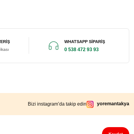
e)
VERİŞ
WHATSAPP SİPARİŞ
ikası
0 538 472 93 93
yoremantakya
Bizi instagram’da takip edin
Kaydet