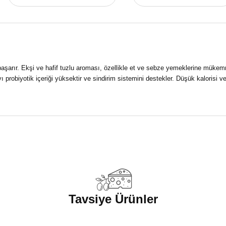
ı başarır. Ekşi ve hafif tuzlu aroması, özellikle et ve sebze yemeklerine müke
obiyotik içeriği yüksektir ve sindirim sistemini destekler. Düşük kalorisi ve 
a yetersiz gördüğünüz noktaları öneri formunu kullanarak tarafımıza iletebilirsi
Ürün hakkında henüz soru sorulmamış.
Bu ürüne ilk yorumu siz yapın!
Yorum Yaz
Soru Sor
Tavsiye Ürünler