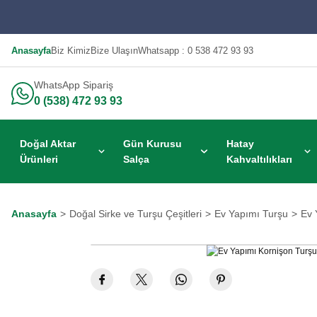
Anasayfa
Biz Kimiz
Bize Ulaşın
Whatsapp : 0 538 472 93 93
WhatsApp Sipariş
0 (538) 472 93 93
Doğal Aktar
Gün Kurusu
Hatay
Ürünleri
Salça
Kahvaltılıkları
Anasayfa
Doğal Sirke ve Turşu Çeşitleri
Ev Yapımı Turşu
Ev 