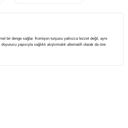
mmel bir denge sağlar.
Kornişon turşusu yalnızca lezzet değil, aynı
doyurucu yapısıyla sağlıklı atıştırmalık alternatifi olarak da öne
niz.