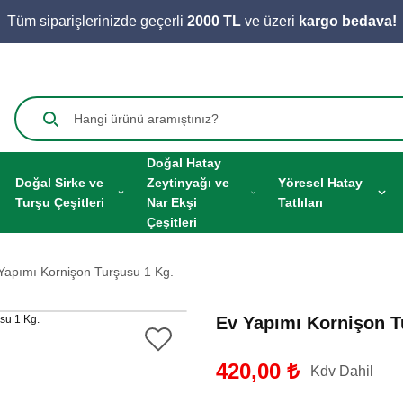
Tüm siparişlerinizde geçerli
2000 TL
ve üzeri
kargo bedava!
Doğal Hatay
Doğal Sirke ve
Zeytinyağı ve
Yöresel Hatay
Turşu Çeşitleri
Nar Ekşi
Tatlıları
Çeşitleri
Yapımı Kornişon Turşusu 1 Kg.
Ev Yapımı Kornişon T
420,00 ₺
Kdv Dahil