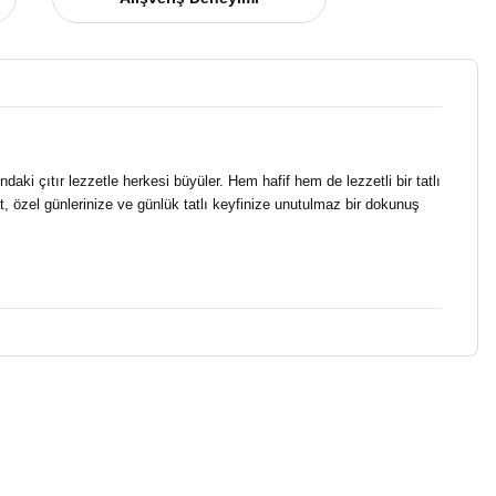
ki çıtır lezzetle herkesi büyüler. Hem hafif hem de lezzetli bir tatlı
at, özel günlerinize ve günlük tatlı keyfinize unutulmaz bir dokunuş
niz.