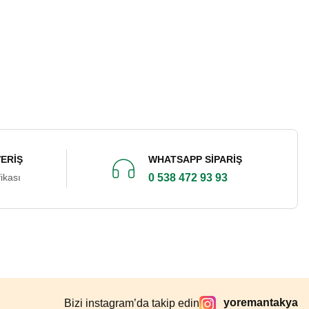
VERİŞ
WHATSAPP SİPARİŞ
ikası
0 538 472 93 93
yoremantakya
Bizi instagram’da takip edin