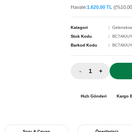
Havale:
1.620,00 TL
((%10,00 
Kategori
Geleneksel
Stok Kodu
BC7AKIU
Barkod Kodu
BC7AKIU
-
+
Hızlı Gönderi
Kargo 
Soru & Cevap
Önerileriniz