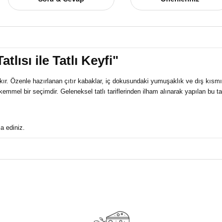
lısı ile Tatlı Keyfi"
. Özenle hazırlanan çıtır kabaklar, iç dokusundaki yumuşaklık ve dış kısmında
ükemmel bir seçimdir. Geleneksel tatlı tariflerinden ilham alınarak yapılan bu t
a ediniz.
a yetersiz gördüğünüz noktaları öneri formunu kullanarak tarafımıza iletebilirsi
Ürün hakkında henüz soru sorulmamış.