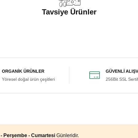
Soru Sor
Tavsiye Ürünler
şekkürler
Künefe 1 Porsiyon (Pişmiş)
250,00 ₺
el. Çocuklarım çok sevdi. Tavsiye
ORGANİK ÜRÜNLER
GÜVENLİ ALIŞ
Gönder
Yöresel doğal ürün çeşitleri
256Bit SSL Sertif
Sepete Ekle
tilen süre içinde elime ulaştı.
a - Perşembe - Cumartesi
Günleridir.