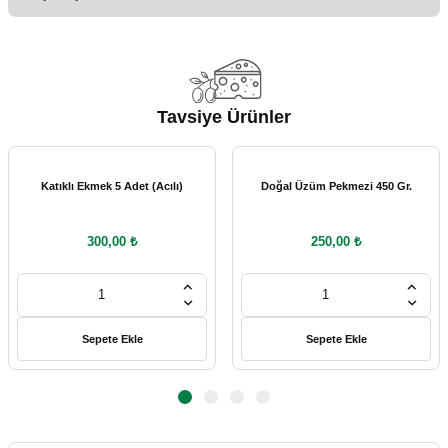
Soru Sor
iletebilirsiniz.
Görüş ve önerileriniz için teşekkür ederiz.
harikaydı
EMRE BARDAK | 21/07/2026
Ürün resmi kalitesiz, bozuk veya görüntülenemiyor.
Ürün açıklamasında eksik bilgiler bulunuyor.
Tavsiye Ürünler
Alışverimiz özenle teslim ediliyor.
Ürün bilgilerinde hatalar bulunuyor.
Ürünler çok temiz ve kaliteli, teşekkürler
Ürün fiyatı diğer sitelerden daha pahalı.
hülya güneş | 18/05/2026
Katıklı Ekmek 5 Adet (Acılı)
Doğal Üzüm Pekmezi 450 Gr.
Bu ürüne benzer farklı alternatifler olmalı.
Yeni adresim Yörem Antakya. Aldığım iki
300,00 ₺
250,00 ₺
ürünü de çok beğendim. Teşekkürler
S... T... | 02/05/2026
Gönder
Sepete Ekle
Sepete Ekle
Yediğim en güzel Halhalı zeytindi. Tuz
oranı rengi sertliği gayet güzel. Çocuklarım
çok sevdi. Tavsiye ediyorum. Tekrar
sipariş vereceğim.
S... T... | 02/05/2026