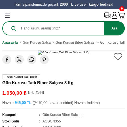
Tüm siparişlerinizde geçerli
2000 TL
ve üzeri
kargo bedava!
Geri Dön
Geri Dön
Geri Dön
Geri Dön
Geri Dön
Geri Dön
Geri Dön
0
Ürünleri
Salça
ılıkları
e Turşu Çeşitleri
Zeytinyağı ve Nar Ekşi
 Tatlıları
y Ürünleri
Ara
harat
 Salçası
al
Sirke
 Kömbesi
Hamur İşleri
Anasayfa
Gün Kurusu Salça
Gün Kurusu Biber Salçası
Gün Kurusu Tatlı 
e
tes Salçası
 Tereyağı
 Meyve
zeleri
ahve
şık Salça
 Reçelleri
Tatlıları
ini
Gün Kurusu Tatlı Biber Salçası 3 Kg
1.050,00 ₺
Kdv Dahil
Havale:
945,00 TL
((%10,00 havale indirimi) Havale İndirimi)
Kategori
Gün Kurusu Biber Salçası
Stok Kodu
ACDGN355