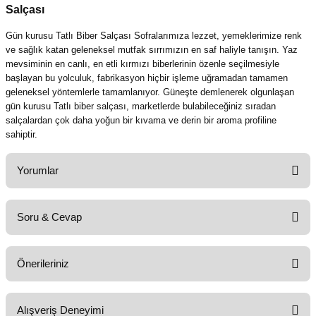
Salçası
Gün kurusu Tatlı Biber Salçası Sofralarımıza lezzet,
yemeklerimize renk
ve sağlık katan geleneksel mutfak sırrımızın en saf haliyle tanışın.
Yaz
mevsiminin en canlı,
en etli kırmızı biberlerinin özenle seçilmesiyle
başlayan bu yolculuk,
fabrikasyon hiçbir işleme uğramadan tamamen
geleneksel yöntemlerle tamamlanıyor.
Güneşte demlenerek olgunlaşan
gün kurusu Tatlı biber salçası
,
marketlerde bulabileceğiniz sıradan
salçalardan çok daha yoğun bir kıvama ve derin bir aroma profiline
sahiptir.
Yorumlar
Soru & Cevap
Bu ürüne ilk yorumu siz yapın!
Önerileriniz
Yorum Yaz
Ürün hakkında henüz soru sorulmamış.
Bu ürünün fiyat bilgisi, resim, ürün açıklamalarında ve diğer konularda
Alışveriş Deneyimi
yetersiz gördüğünüz noktaları öneri formunu kullanarak tarafımıza