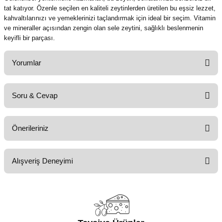
tat katıyor. Özenle seçilen en kaliteli zeytinlerden üretilen bu eşsiz lezzet,
kahvaltılarınızı ve yemeklerinizi taçlandırmak için ideal bir seçim. Vitamin
ve mineraller açısından zengin olan sele zeytini, sağlıklı beslenmenin
keyifli bir parçası.
Yorumlar
Soru & Cevap
Bu ürüne ilk yorumu siz yapın!
Önerileriniz
Yorum Yaz
Ürün hakkında henüz soru sorulmamış.
Bu ürünün fiyat bilgisi, resim, ürün açıklamalarında ve diğer konularda
Alışveriş Deneyimi
yetersiz gördüğünüz noktaları öneri formunu kullanarak tarafımıza
Soru Sor
iletebilirsiniz.
Görüş ve önerileriniz için teşekkür ederiz.
harikaydı
EMRE BARDAK | 21/07/2026
Ürün resmi kalitesiz, bozuk veya görüntülenemiyor.
Ürün açıklamasında eksik bilgiler bulunuyor.