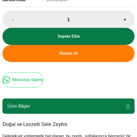
Barkod Kodu
XRN3DWAN
-
+
Sepete Ekle
Hemen Al
WhatsApp Sipariş
Ürün Bilgisi
Doğal ve Lezzetli Sele Zeytini
Geleneksel yöntemlerle hazırlanan, bu zeytin, sofralarınıza benzersiz bir