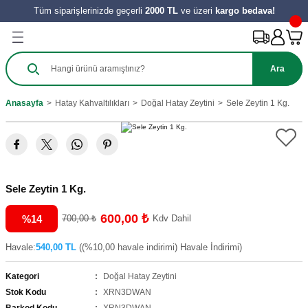
Tüm siparişlerinizde geçerli
2000 TL
ve üzeri
kargo bedava!
Geri Dön
Geri Dön
Geri Dön
Geri Dön
Geri Dön
Geri Dön
Geri Dön
Ürünleri
Salça
ılıkları
e Turşu Çeşitleri
Zeytinyağı ve Nar Ekşi
 Tatlıları
y Ürünleri
Ara
harat
 Salçası
al
Sirke
 Kömbesi
Hamur İşleri
Anasayfa
Hatay Kahvaltılıkları
Doğal Hatay Zeytini
Sele Zeytin 1 Kg.
e
tes Salçası
 Tereyağı
 Meyve
zeleri
ahve
şık Salça
 Reçelleri
Tatlıları
Sele Zeytin 1 Kg.
ini
600,00 ₺
%14
700,00 ₺
Kdv Dahil
Havale:
540,00 TL
((%10,00 havale indirimi) Havale İndirimi)
Kategori
Doğal Hatay Zeytini
Stok Kodu
XRN3DWAN