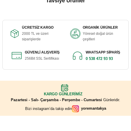
Tavsiye Ürünler
Alışverimiz özenle teslim ediliyor.
Ürün bilgilerinde hatalar bulunuyor.
Ürünler çok temiz ve kaliteli, teşekkürler
Ürün fiyatı diğer sitelerden daha pahalı.
hülya güneş | 18/05/2026
Kuru Zahter 100 Gr.
Bu ürüne benzer farklı alternatifler olmalı.
ÜCRETSİZ KARGO
ORGANİK ÜRÜNLER
2000 TL ve üzeri
Yöresel doğal ürün
Yeni adresim Yörem Antakya. Aldığım iki
150,00 ₺
siparişlerde
çeşitleri
ürünü de çok beğendim. Teşekkürler
S... T... | 02/05/2026
GÜVENLİ ALIŞVERİŞ
WHATSAPP SİPARİŞ
256Bit SSL Sertifikası
0 538 472 93 93
Gönder
Sepete Ekle
Yediğim en güzel Halhalı zeytindi. Tuz
oranı rengi sertliği gayet güzel. Çocuklarım
çok sevdi. Tavsiye ediyorum. Tekrar
sipariş vereceğim.
Acı Pul Biber 250 Gr.
S... T... | 02/05/2026
KARGO GÜNLERİMİZ
Pazartesi - Salı- Çarşamba - Perşembe - Cumartesi
Günleridir.
200,00 ₺
yoremantakya
Bizi instagram’da takip edin
Ürünler eksiksiz olarak, özenli bir şekilde
ambalajlanmış şekilde, belirtilen süre içinde
elime ulaştı.
İndirim Fırsatlarını Kaçırmayın
N... A... | 31/03/2026