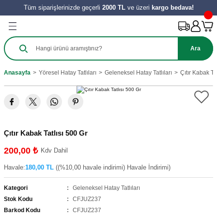
Tüm siparişlerinizde geçerli
2000 TL
ve üzeri
kargo bedava!
Geri Dön
Geri Dön
Geri Dön
Geri Dön
Geri Dön
Geri Dön
Geri Dön
Ürünleri
Salça
ılıkları
e Turşu Çeşitleri
Zeytinyağı ve Nar Ekşi
 Tatlıları
y Ürünleri
Ara
harat
 Salçası
al
Sirke
 Kömbesi
Hamur İşleri
Anasayfa
Yöresel Hatay Tatlıları
Geleneksel Hatay Tatlıları
Çıtır Kabak Ta
e
tes Salçası
 Tereyağı
 Meyve
zeleri
ahve
şık Salça
 Reçelleri
Tatlıları
Çıtır Kabak Tatlısı 500 Gr
ini
200,00 ₺
Kdv Dahil
Havale:
180,00 TL
((%10,00 havale indirimi) Havale İndirimi)
Kategori
Geleneksel Hatay Tatlıları
Stok Kodu
CFJUZ237
Barkod Kodu
CFJUZ237