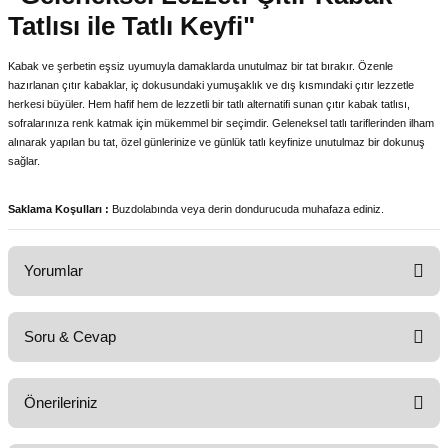
Tatlısı ile Tatlı Keyfi"
Kabak ve şerbetin eşsiz uyumuyla damaklarda unutulmaz bir tat bırakır. Özenle
hazırlanan çıtır kabaklar, iç dokusundaki yumuşaklık ve dış kısmındaki çıtır lezzetle
herkesi büyüler. Hem hafif hem de lezzetli bir tatlı alternatifi sunan çıtır kabak tatlısı,
sofralarınıza renk katmak için mükemmel bir seçimdir. Geleneksel tatlı tariflerinden ilham
alınarak yapılan bu tat, özel günlerinize ve günlük tatlı keyfinize unutulmaz bir dokunuş
sağlar.
Saklama Koşulları :
Buzdolabında veya derin dondurucuda muhafaza ediniz.
Yorumlar
Soru & Cevap
Mutlaka deneyin
Önerileriniz
Ürün hakkında henüz soru sorulmamış.
Gayet güzel