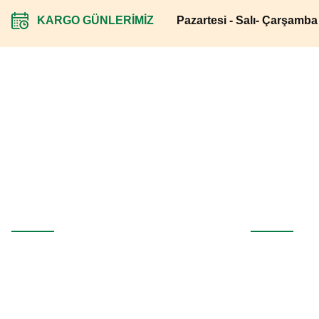
KARGO GÜNLERİMİZ
Pazartesi - Salı- Çarşamb
İndirim Fırsatlarını Kaçırmayın
E-Mail adresinizi haber listemize kaydedin, bizi takip etmeye başlayı
Üyelik
Kurumsal
Yeni Üyelik
İletişim
Üye Girişi
İletişim Formu