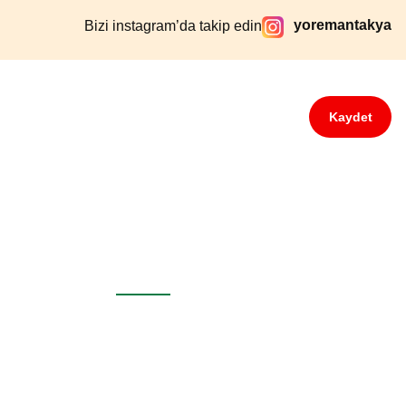
yoremantakya
Bizi instagram’da takip edin
Kaydet
Bize Ulaşın
0538 472 93 93
0 (538) 472 93 93
yoremantakya@gmail.com