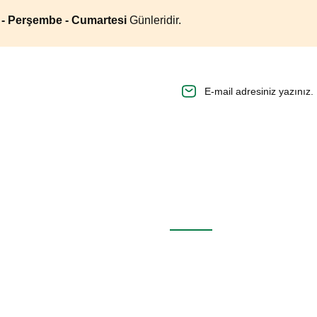
a - Perşembe - Cumartesi
Günleridir.
n.
Alışveriş
Mesafeli Satış Sözleşmesi
Gizlilik ve Güvenlik