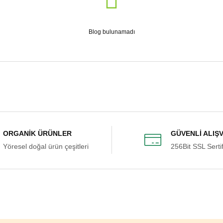
Blog bulunamadı
ORGANİK ÜRÜNLER
GÜVENLİ ALIŞ
Yöresel doğal ürün çeşitleri
256Bit SSL Sertif