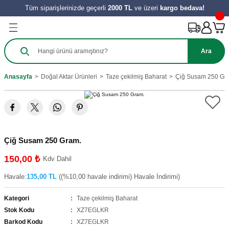
Tüm siparişlerinizde geçerli
2000 TL
ve üzeri
kargo bedava!
Geri Dön
Geri Dön
Geri Dön
Geri Dön
Geri Dön
Geri Dön
Geri Dön
Ürünleri
Salça
ılıkları
e Turşu Çeşitleri
Zeytinyağı ve Nar Ekşi
 Tatlıları
y Ürünleri
Ara
harat
 Salçası
al
Sirke
 Kömbesi
Hamur İşleri
Anasayfa
Doğal Aktar Ürünleri
Taze çekilmiş Baharat
Çiğ Susam 250 Gr
e
tes Salçası
 Tereyağı
 Meyve
zeleri
ahve
şık Salça
 Reçelleri
Tatlıları
Çiğ Susam 250 Gram.
ini
150,00 ₺
Kdv Dahil
Havale:
135,00 TL
((%10,00 havale indirimi) Havale İndirimi)
Kategori
Taze çekilmiş Baharat
Stok Kodu
XZ7EGLKR
Barkod Kodu
XZ7EGLKR