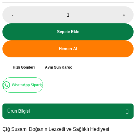
-
+
Sepete Ekle
Hemen Al
Hızlı Gönderi
Aynı Gün Kargo
WhatsApp Sipariş
Ürün Bilgisi
Çiğ Susam: Doğanın Lezzetli ve Sağlıklı Hediyesi