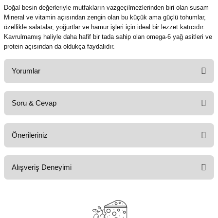
Doğal besin değerleriyle mutfakların vazgeçilmezlerinden biri olan susam
Mineral ve vitamin açısından zengin olan bu küçük ama güçlü tohumlar,
özellikle salatalar, yoğurtlar ve hamur işleri için ideal bir lezzet katıcıdır.
Kavrulmamış haliyle daha hafif bir tada sahip olan omega-6 yağ asitleri ve
protein açısından da oldukça faydalıdır.
Yorumlar
Soru & Cevap
Bu ürüne ilk yorumu siz yapın!
Önerileriniz
Yorum Yaz
Ürün hakkında henüz soru sorulmamış.
Bu ürünün fiyat bilgisi, resim, ürün açıklamalarında ve diğer konularda
Alışveriş Deneyimi
yetersiz gördüğünüz noktaları öneri formunu kullanarak tarafımıza
Soru Sor
iletebilirsiniz.
Görüş ve önerileriniz için teşekkür ederiz.
harikaydı
EMRE BARDAK | 21/07/2026
Ürün resmi kalitesiz, bozuk veya görüntülenemiyor.