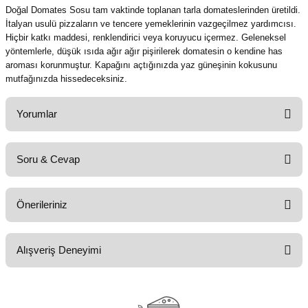
Doğal Domates Sosu tam vaktinde toplanan tarla domateslerinden üretildi.
İtalyan usulü pizzaların ve tencere yemeklerinin vazgeçilmez yardımcısı.
Hiçbir katkı maddesi, renklendirici veya koruyucu içermez. Geleneksel
yöntemlerle, düşük ısıda ağır ağır pişirilerek domatesin o kendine has
aroması korunmuştur. Kapağını açtığınızda yaz güneşinin kokusunu
mutfağınızda hissedeceksiniz.
Yorumlar
Soru & Cevap
Bu ürüne ilk yorumu siz yapın!
Önerileriniz
Yorum Yaz
Ürün hakkında henüz soru sorulmamış.
Bu ürünün fiyat bilgisi, resim, ürün açıklamalarında ve diğer konularda
Alışveriş Deneyimi
yetersiz gördüğünüz noktaları öneri formunu kullanarak tarafımıza
Soru Sor
iletebilirsiniz.
Görüş ve önerileriniz için teşekkür ederiz.
harikaydı