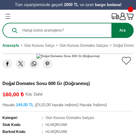
Tüm siparişlerinizde geçerli
2000 TL
ve üzeri
kargo bedava!
Geri Dön
Geri Dön
Geri Dön
Geri Dön
Geri Dön
Geri Dön
Geri Dön
Ürünleri
Salça
ılıkları
e Turşu Çeşitleri
Zeytinyağı ve Nar Ekşi
 Tatlıları
y Ürünleri
Ara
harat
 Salçası
al
Sirke
 Kömbesi
Hamur İşleri
Anasayfa
Gün Kurusu Salça
Gün Kurusu Domates Salçası
Doğal Domate
e
tes Salçası
 Tereyağı
 Meyve
zeleri
ahve
şık Salça
 Reçelleri
Tatlıları
Doğal Domates Sosu 600 Gr (Doğranmış)
ini
160,00 ₺
Kdv Dahil
Havale:
144,00 TL
((%10,00 havale indirimi) Havale İndirimi)
Kategori
Gün Kurusu Domates Salçası
Stok Kodu
HLMQRUW8
Barkod Kodu
HLMQRUW8