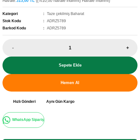
Havale:
315,00 TL
((%10,00 havale indirimi) Havale İndirimi)
Kategori
Taze çekilmiş Baharat
Stok Kodu
ADRZ5789
Barkod Kodu
ADRZ5789
-
+
Sepete Ekle
Hemen Al
Hızlı Gönderi
Aynı Gün Kargo
WhatsApp Sipariş