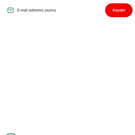
Bantla üzeri kapatılmış ürünler görünür
şekilde geldi. Kargo cok geç getirdi.
Kaydet
Biberler sanırım bu nedenle bozulmuş geldi
O... Y... | 14/08/2025
Basarili
Üyelik
m... k... | 04/11/2024
Kurumsal
Hızlı kargo ve lezzetli yöresel ürünler için
tşk ediyorum
S... M... | 16/10/2024
Alışveriş
Deneyimini Paylaş
Diğer yorumları göster
Bize Ulaşın