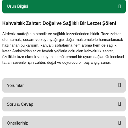
Ürün Bilgisi
Kahvaltılık Zahter: Doğal ve Sağlıklı Bir Lezzet Şöleni
Akdeniz mutfağının otantik ve sağlıklı lezzetlerinden biridir. Taze zahter
otu, sumak, susam ve zeytinyağı gibi doğal malzemelerle harmanlanarak
hazırlanan bu karışım, kahvaltı sofralarına hem aroma hem de sağlık
katar. Antioksidanlar ve faydalı yağlarla dolu olan kahvaltılık zahter,
özellikle taze ekmek ve zeytin ile mükemmel bir uyum sağlar. Geleneksel
tatları sevenler için zahter, doğal ve doyurucu bir başlangıç sunar.
Yorumlar
Soru & Cevap
Bu ürüne ilk yorumu siz yapın!
Önerileriniz
Yorum Yaz
Ürün hakkında henüz soru sorulmamış.