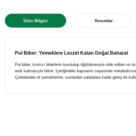
Ürün Bilgisi
Yorumlar
Pul Biber: Yemeklere Lezzet Katan Doğal Baharat
Pul biber, kırmızı biberlerin kurutulup öğütülmesiyle elde edilen ve ö
renk katmasıyla bilinir. İçeriğindeki kapsaisin sayesinde metabolizmay
Çorbalardan et yemeklerine, soslardan salatalara kadar geniş bir kullan
Bu ürünün fiyat bilgisi, resim, ürün açıklamalarında ve diğer konulard
harikaydı
Görüş ve önerileriniz için teşekkür ederiz.
EMRE BARDAK | 21/07/2026
Ürün resmi kalitesiz, bozuk veya görüntülenemiyor.
Alışverimiz özenle teslim ediliyor.