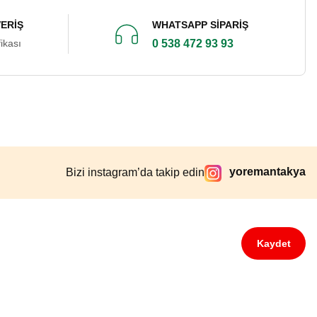
VERİŞ
WHATSAPP SİPARİŞ
ikası
0 538 472 93 93
yoremantakya
Bizi instagram’da takip edin
Kaydet
Diğer yorumları göster