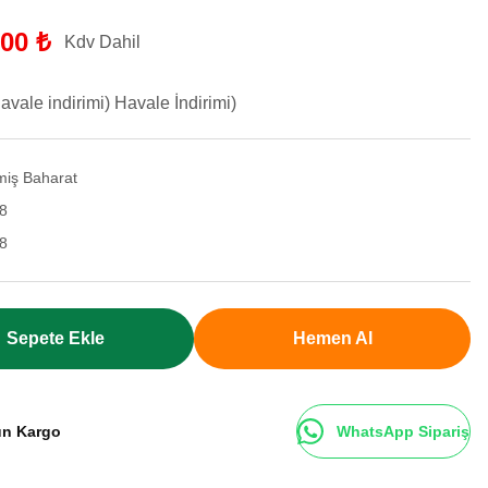
,00 ₺
Kdv Dahil
vale indirimi) Havale İndirimi)
miş Baharat
8
8
Sepete Ekle
Hemen Al
ün Kargo
WhatsApp Sipariş