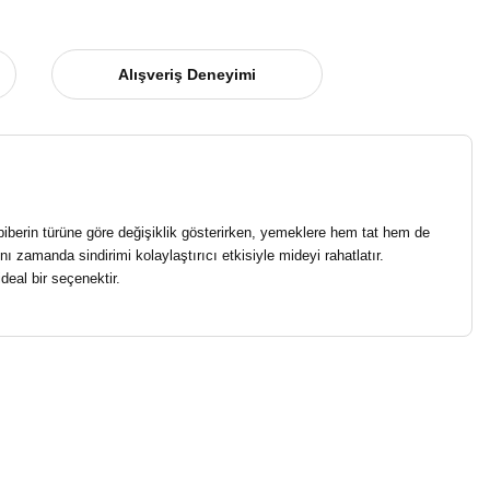
Alışveriş Deneyimi
i biberin türüne göre değişiklik gösterirken, yemeklere hem tat hem de
ı zamanda sindirimi kolaylaştırıcı etkisiyle mideyi rahatlatır.
deal bir seçenektir.
niz.