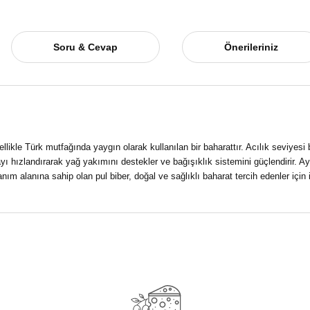
Soru & Cevap
Önerileriniz
zellikle Türk mutfağında yaygın olarak kullanılan bir baharattır. Acılık seviyes
ı hızlandırarak yağ yakımını destekler ve bağışıklık sistemini güçlendirir. Ayn
ım alanına sahip olan pul biber, doğal ve sağlıklı baharat tercih edenler için i
a yetersiz gördüğünüz noktaları öneri formunu kullanarak tarafımıza iletebilirsi
Ürün hakkında henüz soru sorulmamış.
Bu ürüne ilk yorumu siz yapın!
Yorum Yaz
Soru Sor