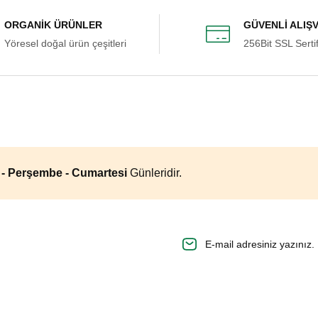
ORGANİK ÜRÜNLER
GÜVENLİ ALIŞ
Yöresel doğal ürün çeşitleri
256Bit SSL Sertif
geldi. Bantla üzeri kapatılmış
m bu nedenle bozulmuş geldi
a - Perşembe - Cumartesi
Günleridir.
n.