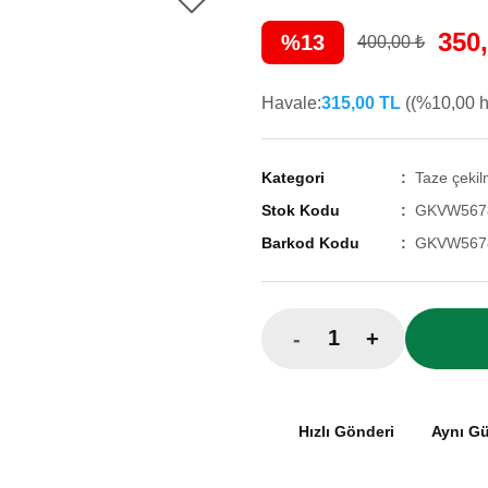
350
%13
400,00 ₺
Havale:
315,00 TL
((%10,00 ha
Kategori
Taze çekil
Stok Kodu
GKVW567
Barkod Kodu
GKVW567
-
+
Hızlı Gönderi
Aynı G