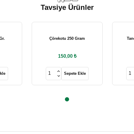
Tavsiye Ürünler
şekkürler
Gr.
Çörekotu 250 Gram
Tan
150,00 ₺
el. Çocuklarım çok sevdi. Tavsiye
Gönder
kle
Sepete Ekle
tilen süre içinde elime ulaştı.