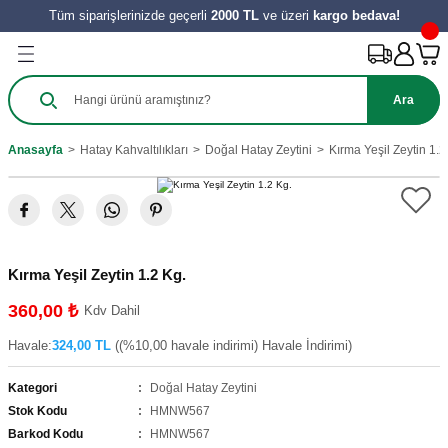
Tüm siparişlerinizde geçerli
2000 TL
ve üzeri
kargo bedava!
Geri Dön
Geri Dön
Geri Dön
Geri Dön
Geri Dön
Geri Dön
Geri Dön
Ürünleri
Salça
ılıkları
e Turşu Çeşitleri
Zeytinyağı ve Nar Ekşi
 Tatlıları
y Ürünleri
Ara
harat
 Salçası
al
Sirke
 Kömbesi
Hamur İşleri
Anasayfa
Hatay Kahvaltılıkları
Doğal Hatay Zeytini
Kırma Yeşil Zeytin 1.2
e
tes Salçası
 Tereyağı
 Meyve
zeleri
ahve
şık Salça
 Reçelleri
Tatlıları
Kırma Yeşil Zeytin 1.2 Kg.
ini
360,00 ₺
Kdv Dahil
Havale:
324,00 TL
((%10,00 havale indirimi) Havale İndirimi)
Kategori
Doğal Hatay Zeytini
Stok Kodu
HMNW567
Barkod Kodu
HMNW567