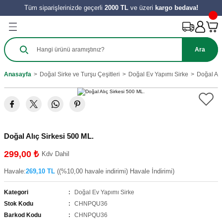
Tüm siparişlerinizde geçerli
2000 TL
ve üzeri
kargo bedava!
Geri Dön
Geri Dön
Geri Dön
Geri Dön
Geri Dön
Geri Dön
Geri Dön
Ürünleri
Salça
ılıkları
e Turşu Çeşitleri
Zeytinyağı ve Nar Ekşi
 Tatlıları
y Ürünleri
Ara
harat
 Salçası
al
Sirke
 Kömbesi
Hamur İşleri
Anasayfa
Doğal Sirke ve Turşu Çeşitleri
Doğal Ev Yapımı Sirke
Doğal Alı
e
tes Salçası
 Tereyağı
 Meyve
zeleri
ahve
şık Salça
 Reçelleri
Tatlıları
Doğal Alıç Sirkesi 500 ML.
ini
299,00 ₺
Kdv Dahil
Havale:
269,10 TL
((%10,00 havale indirimi) Havale İndirimi)
Kategori
Doğal Ev Yapımı Sirke
Stok Kodu
CHNPQU36
Barkod Kodu
CHNPQU36