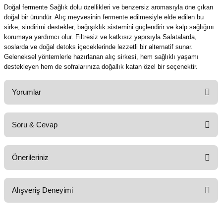
Doğal fermente Sağlık dolu özellikleri ve benzersiz aromasıyla öne çıkan
doğal bir üründür. Alıç meyvesinin fermente edilmesiyle elde edilen bu
sirke, sindirimi destekler, bağışıklık sistemini güçlendirir ve kalp sağlığını
korumaya yardımcı olur. Filtresiz ve katkısız yapısıyla Salatalarda,
soslarda ve doğal detoks içeceklerinde lezzetli bir alternatif sunar.
Geleneksel yöntemlerle hazırlanan alıç sirkesi, hem sağlıklı yaşamı
destekleyen hem de sofralarınıza doğallık katan özel bir seçenektir.
Yorumlar
Soru & Cevap
Bu ürüne ilk yorumu siz yapın!
Önerileriniz
Yorum Yaz
Ürün hakkında henüz soru sorulmamış.
Bu ürünün fiyat bilgisi, resim, ürün açıklamalarında ve diğer konularda
Alışveriş Deneyimi
yetersiz gördüğünüz noktaları öneri formunu kullanarak tarafımıza
Soru Sor
iletebilirsiniz.
Görüş ve önerileriniz için teşekkür ederiz.
harikaydı