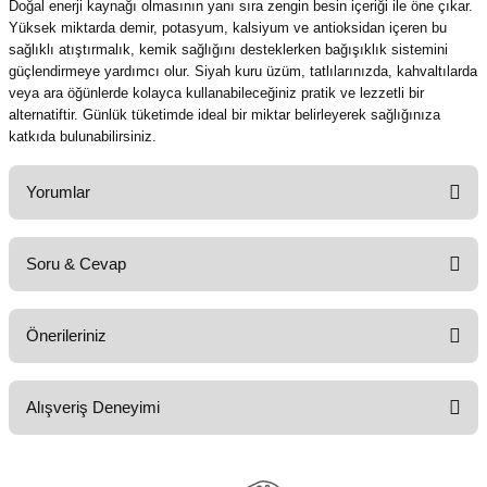
Doğal enerji kaynağı olmasının yanı sıra zengin besin içeriği ile öne çıkar.
Yüksek miktarda demir, potasyum, kalsiyum ve antioksidan içeren bu
sağlıklı atıştırmalık, kemik sağlığını desteklerken bağışıklık sistemini
güçlendirmeye yardımcı olur. Siyah kuru üzüm, tatlılarınızda, kahvaltılarda
veya ara öğünlerde kolayca kullanabileceğiniz pratik ve lezzetli bir
alternatiftir. Günlük tüketimde ideal bir miktar belirleyerek sağlığınıza
katkıda bulunabilirsiniz.
Yorumlar
Soru & Cevap
Bu ürüne ilk yorumu siz yapın!
Önerileriniz
Yorum Yaz
Ürün hakkında henüz soru sorulmamış.
Bu ürünün fiyat bilgisi, resim, ürün açıklamalarında ve diğer konularda
Alışveriş Deneyimi
yetersiz gördüğünüz noktaları öneri formunu kullanarak tarafımıza
Soru Sor
iletebilirsiniz.
Görüş ve önerileriniz için teşekkür ederiz.
harikaydı