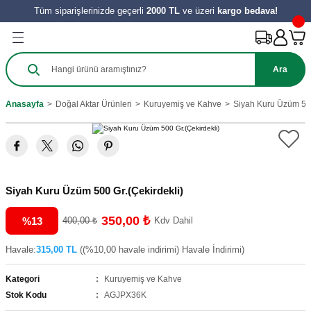
Tüm siparişlerinizde geçerli
2000 TL
ve üzeri
kargo bedava!
Geri Dön
Geri Dön
Geri Dön
Geri Dön
Geri Dön
Geri Dön
Geri Dön
Ürünleri
Salça
ılıkları
e Turşu Çeşitleri
Zeytinyağı ve Nar Ekşi
 Tatlıları
y Ürünleri
Ara
harat
 Salçası
al
Sirke
 Kömbesi
Hamur İşleri
Anasayfa
Doğal Aktar Ürünleri
Kuruyemiş ve Kahve
Siyah Kuru Üzüm 500
e
tes Salçası
 Tereyağı
 Meyve
zeleri
ahve
şık Salça
 Reçelleri
Tatlıları
Siyah Kuru Üzüm 500 Gr.(Çekirdekli)
ini
350,00 ₺
%13
400,00 ₺
Kdv Dahil
Havale:
315,00 TL
((%10,00 havale indirimi) Havale İndirimi)
Kategori
Kuruyemiş ve Kahve
Stok Kodu
AGJPX36K