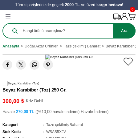
Tüm siparişlerinizde geçerli
2000 TL
ve üzeri
kargo bedava!
Geri Dön
Geri Dön
Geri Dön
Geri Dön
Geri Dön
Geri Dön
Geri Dön
0
Ürünleri
Salça
ılıkları
e Turşu Çeşitleri
Zeytinyağı ve Nar Ekşi
 Tatlıları
y Ürünleri
Ara
harat
 Salçası
al
Sirke
 Kömbesi
Hamur İşleri
Anasayfa
Doğal Aktar Ürünleri
Taze çekilmiş Baharat
Beyaz Karabiber (T
e
tes Salçası
 Tereyağı
 Meyve
zeleri
ahve
şık Salça
 Reçelleri
Tatlıları
ini
Beyaz Karabiber (Toz) 250 Gr.
300,00 ₺
Kdv Dahil
Havale:
270,00 TL
((%10,00 havale indirimi) Havale İndirimi)
Kategori
Taze çekilmiş Baharat
Stok Kodu
WSAS5XJV