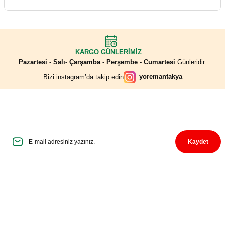
Sepete Ekle
Yediğim en güzel Halhalı zeytindi. Tuz
oranı rengi sertliği gayet güzel. Çocuklarım
çok sevdi. Tavsiye ediyorum. Tekrar
%13
sipariş vereceğim.
Acı Pul Biber 500 Gr.
S... T... | 02/05/2026
KARGO GÜNLERİMİZ
Pazartesi - Salı- Çarşamba - Perşembe - Cumartesi
Günleridir.
400,00 ₺
350,00 ₺
yoremantakya
Bizi instagram’da takip edin
Ürünler eksiksiz olarak, özenli bir şekilde
ambalajlanmış şekilde, belirtilen süre içinde
elime ulaştı.
İndirim Fırsatlarını Kaçırmayın
N... A... | 31/03/2026
Sepete Ekle
E-Mail adresinizi haber listemize kaydedin, bizi takip etmeye başlayın.
Pratik ve detaylı
Kaydet
Menemen Sosu 600 Gr (Acı-Doğranmış)
Nejat Arman | 13/03/2026
160,00 ₺
Kullanisli ve kullanici dostu bir site. Alisveris
deneyimim kolay oldu.
Üyelik
A... E... | 17/10/2025