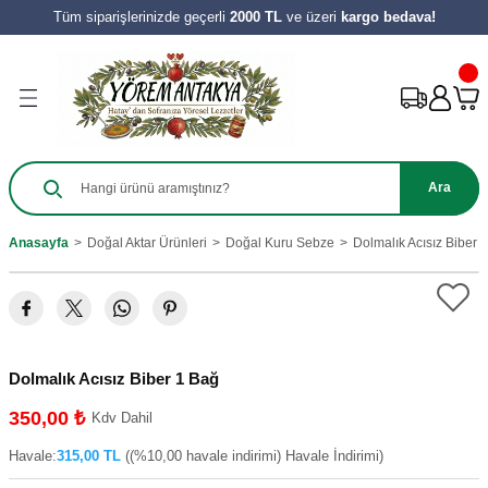
Tüm siparişlerinizde geçerli
2000 TL
ve üzeri
kargo bedava!
Geri Dön
Geri Dön
Geri Dön
Geri Dön
Geri Dön
Geri Dön
Geri Dön
Ürünleri
Salça
ılıkları
e Turşu Çeşitleri
Zeytinyağı ve Nar Ekşi
 Tatlıları
y Ürünleri
harat
 Salçası
al
Sirke
 Kömbesi
Hamur İşleri
Ara
e
tes Salçası
 Tereyağı
 Meyve
zeleri
Anasayfa
Doğal Aktar Ürünleri
Doğal Kuru Sebze
Dolmalık Acısız Biber 
ahve
şık Salça
 Reçelleri
Tatlıları
ini
Dolmalık Acısız Biber 1 Bağ
350,00 ₺
Kdv Dahil
Havale:
315,00 TL
((%10,00 havale indirimi) Havale İndirimi)