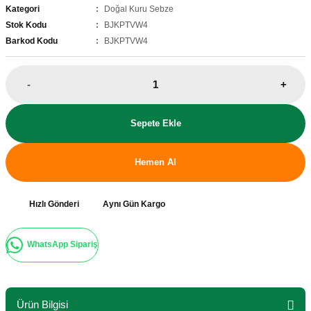
Kategori
Doğal Kuru Sebze
Stok Kodu
BJKPTVW4
Barkod Kodu
BJKPTVW4
-
+
Sepete Ekle
Hemen Al
Hızlı Gönderi
Aynı Gün Kargo
WhatsApp Sipariş
Ürün Bilgisi