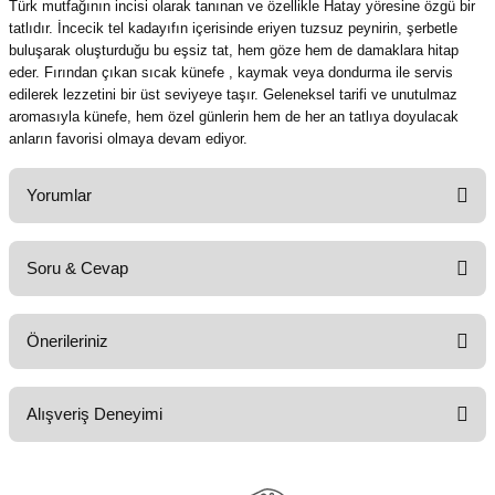
Türk mutfağının incisi olarak tanınan ve özellikle Hatay yöresine özgü bir
tatlıdır. İncecik tel kadayıfın içerisinde eriyen tuzsuz peynirin, şerbetle
buluşarak oluşturduğu bu eşsiz tat, hem göze hem de damaklara hitap
eder. Fırından çıkan sıcak künefe , kaymak veya dondurma ile servis
edilerek lezzetini bir üst seviyeye taşır. Geleneksel tarifi ve unutulmaz
aromasıyla künefe, hem özel günlerin hem de her an tatlıya doyulacak
anların favorisi olmaya devam ediyor.
Yorumlar
Soru & Cevap
Bu ürüne ilk yorumu siz yapın!
Önerileriniz
Yorum Yaz
Ürün hakkında henüz soru sorulmamış.
Bu ürünün fiyat bilgisi, resim, ürün açıklamalarında ve diğer konularda
Alışveriş Deneyimi
yetersiz gördüğünüz noktaları öneri formunu kullanarak tarafımıza
Soru Sor
iletebilirsiniz.
Görüş ve önerileriniz için teşekkür ederiz.
harikaydı